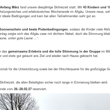
 Anfang März
fand unsere diesjährige Skifreizeit statt. Mit
43 Kindern und 1
hslungsreiches und erlebnisreiches Wochenende im Allgäu. Unsere neue, seh
ür ideale Bedingungen und kam bei allen Teilnehmenden sehr gut an.
 Sonnenschein und beste Pistenbedingungen
, sodass die Kinder viele Ab
ntag zeigte sich das Allgäu zwar mit dichtem Nebel, doch die Stimmung bli
aune, unten gute Laune …“
.
ch das
gemeinsame Erlebnis und die tolle Stimmung in der Gruppe
im Mit
er und stets gut gelaunt ans Ziel und wieder nach Hause gebracht hat.
club für die Unterstützung sowie bei der Hirschbrauerei für die großzügige 
freizeit, die allen Beteiligten sicher noch lange in Erinnerung bleiben wird.
enende vom
26.-28.02.27
reserviert.