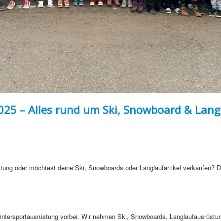
25 – Alles rund um Ski, Snowboard & Lang
stung oder möchtest deine Ski, Snowboards oder Langlaufartikel verkaufen? D
Wintersportausrüstung vorbei. Wir nehmen Ski, Snowboards, Langlaufausrüstu