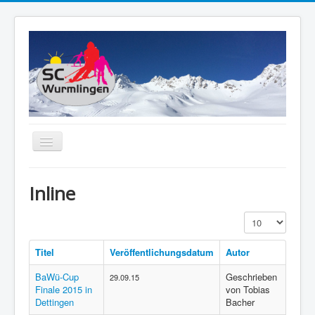
Navigation
an/aus
Home
Inline
Der Verein
Anzeige #
Ski-Alpin
Ski-Touren
Titel
Veröffentlichungsdatum
Autor
Inline
BaWü-Cup
Geschrieben
29.09.15
Finale 2015 in
von Tobias
Breitensport
Dettingen
Bacher